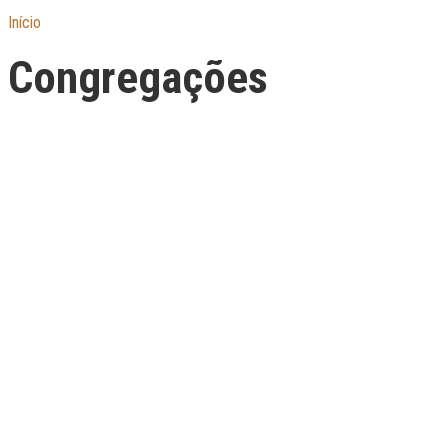
Início
Congregações
Congregações
Triunfando com Cristo
Pr. José Ângelo
9°17'58.3"S 64°32'33.0"W - Nova Mutum Paraná