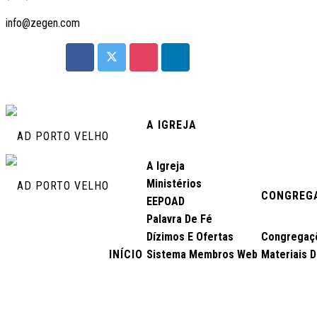
info@zegen.com
A IGREJA
A Igreja
Ministérios
CONGREG
EEPOAD
Palavra De Fé
Dízimos E Ofertas
Congregaç
INÍCIO
Sistema Membros Web
Materiais 