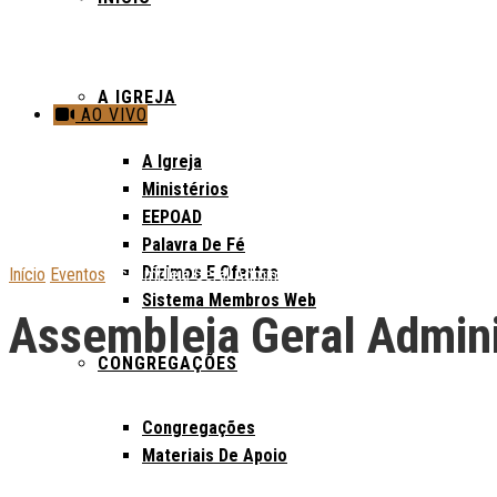
A IGREJA
AO VIVO
A Igreja
Ministérios
EEPOAD
Palavra De Fé
Dízimos E Ofertas
Início
Eventos
Assembleia Geral Administrativa
Sistema Membros Web
Assembleia Geral Admini
CONGREGAÇÕES
Congregações
Materiais De Apoio