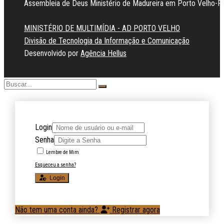
Assembleia de Deus Ministério de Madureira em Porto Velho-R
MINISTÉRIO DE MULTIMÍDIA - AD PORTO VELHO
Divisão de Tecnologia da Informação e Comunicação
Desenvolvido por
Agência Hellus
Login
Senha
Lembre de Mim
Esqueceu a senha?
Login
Não tem uma conta ainda?
Registrar agora