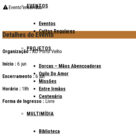
EVENTOS
Evento encerrado
Eventos
Cultos Regulares
Detalhes do Evento
PROJETOS
Organização :
AD Porto Velho
Início :
6 jun
Dorcas – Mãos Abençoadoras
Quilo Do Amor
Encerramento :
6 jun
Missões
Horário :
18h
Entre Irmãos
Centenário
Forma de Ingresso :
Livre
MULTIMÍDIA
Biblioteca