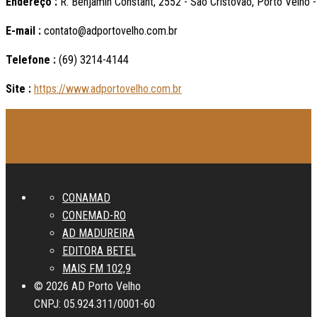
Endereço :
R. Benjamin Constant, 2552 - São Cristóvão, Porto Velho 
E-mail :
contato@adportovelho.com.br
Telefone :
(69) 3214-4144
Site :
https://www.adportovelho.com.br
CONAMAD
CONEMAD-RO
AD MADUREIRA
EDITORA BETEL
MAIS FM 102,9
© 2026 AD Porto Velho
CNPJ: 05.924.311/0001-60