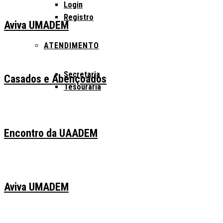
Login
Registro
Aviva UMADEM
ATENDIMENTO
Secretaria
Casados e Abençoados
Tesouraria
Encontro da UAADEM
Aviva UMADEM