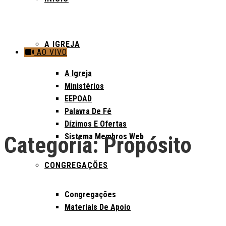
A IGREJA
AO VIVO
A Igreja
Ministérios
EEPOAD
Palavra De Fé
Dízimos E Ofertas
Sistema Membros Web
Categoria:
Propósito
CONGREGAÇÕES
Congregações
Materiais De Apoio