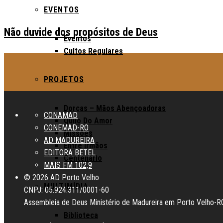
EVENTOS
Não duvide dos propósitos de Deus
Eventos
Cultos Regulares
PROJETOS
Dorcas – Mãos Abençoadoras
CONAMAD
Quilo Do Amor
CONEMAD-RO
Missões
AD MADUREIRA
Entre Irmãos
EDITORA BETEL
Centenário
MAIS FM 102,9
© 2026 AD Porto Velho
MULTIMÍDIA
CNPJ: 05.924.311/0001-60
Assembleia de Deus Ministério de Madureira em Porto Velho-R
Biblioteca