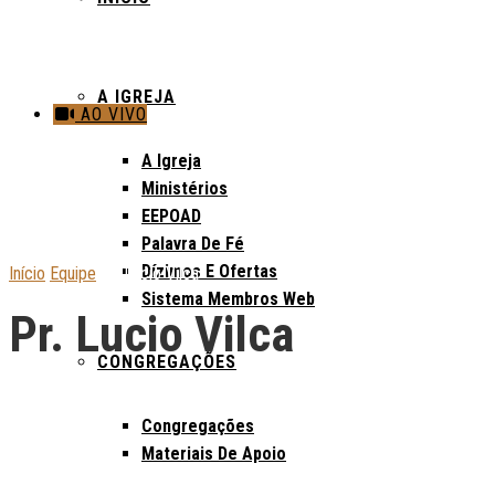
A IGREJA
AO VIVO
A Igreja
Ministérios
EEPOAD
Palavra De Fé
Dízimos E Ofertas
Início
Equipe
Pr. Lucio Vilca
Sistema Membros Web
Pr. Lucio Vilca
CONGREGAÇÕES
Congregações
Materiais De Apoio