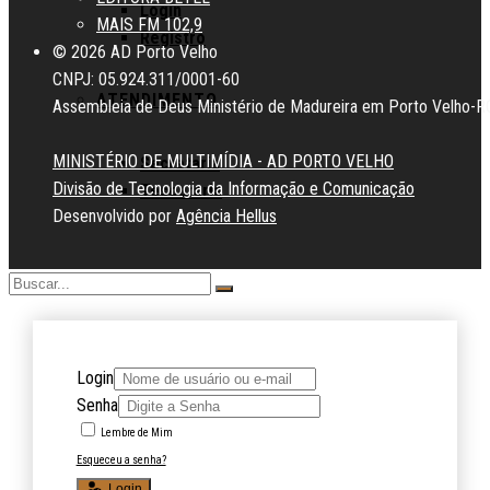
Login
MAIS FM 102,9
Registro
© 2026 AD Porto Velho
CNPJ: 05.924.311/0001-60
ATENDIMENTO
Assembleia de Deus Ministério de Madureira em Porto Velho-R
MINISTÉRIO DE MULTIMÍDIA - AD PORTO VELHO
Secretaria
Divisão de Tecnologia da Informação e Comunicação
Tesouraria
Desenvolvido por
Agência Hellus
Login
Senha
Lembre de Mim
Esqueceu a senha?
Login