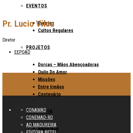
EVENTOS
Pr. Lucio Vilca
Eventos
Cultos Regulares
Diretor
PROJETOS
EEPOAD
Dorcas – Mãos Abençoadoras
Quilo Do Amor
Missões
Entre Irmãos
Centenário
CONAMAD
MULTIMÍDIA
CONEMAD-RO
AD MADUREIRA
Biblioteca
EDITORA BETEL