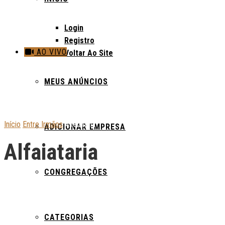
Login
Registro
AO VIVO
Voltar Ao Site
MEUS ANÚNCIOS
Início
Entre Irmãos
Alfaiataria
ADICIONAR EMPRESA
Alfaiataria
CONGREGAÇÕES
CATEGORIAS