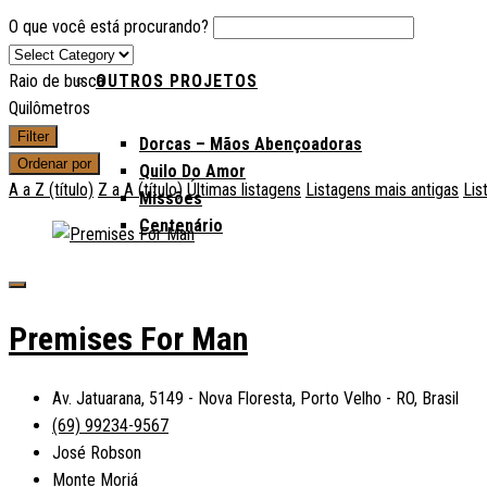
O que você está procurando?
OUTROS PROJETOS
Raio de busca
Quilômetros
Filter
Dorcas – Mãos Abençoadoras
Ordenar por
Quilo Do Amor
A a Z (título)
Z a A (título)
Últimas listagens
Listagens mais antigas
Lis
Missões
Centenário
Premises For Man
Av. Jatuarana, 5149 - Nova Floresta, Porto Velho - RO, Brasil
(69) 99234-9567
José Robson
Monte Moriá