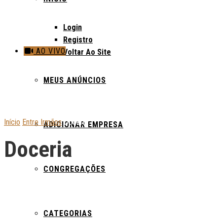
Login
Registro
AO VIVO
Voltar Ao Site
MEUS ANÚNCIOS
Início
Entre Irmãos
Doceria
ADICIONAR EMPRESA
Doceria
CONGREGAÇÕES
CATEGORIAS