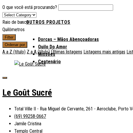
O que você está procurando?
OUTROS PROJETOS
Raio de busca
Quilômetros
Filter
Dorcas – Mãos Abençoadoras
Ordenar por
Quilo Do Amor
A a Z (título)
Z a A (título)
Últimas listagens
Listagens mais antigas
Lis
Missões
Centenário
Le Goût Sucré
Total Ville II - Rua Miguel de Cervante, 261 - Aeroclube, Porto Ve
(69) 99258-0667
Jamile Cristina
Templo Central